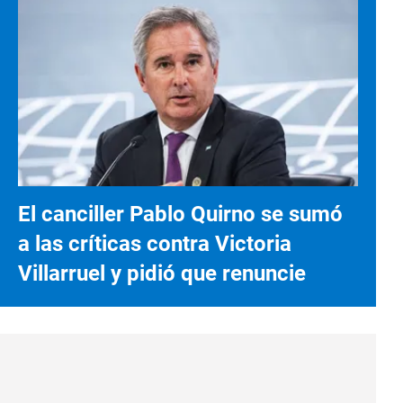
El canciller Pablo Quirno se sumó
a las críticas contra Victoria
Villarruel y pidió que renuncie