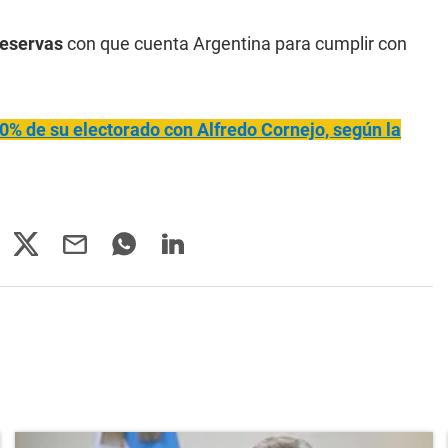
reservas
con que cuenta Argentina para cumplir con
40% de su electorado con Alfredo Cornejo, según la