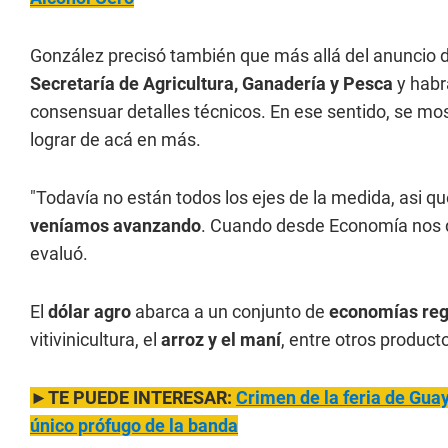
González precisó también que más allá del anuncio de
Secretaría de Agricultura, Ganadería y Pesca
y habr
consensuar detalles técnicos. En ese sentido, se mo
lograr de acá en más.
"Todavía no están todos los ejes de la medida, asi q
veníamos avanzando
. Cuando desde Economía nos d
evaluó.
El
dólar agro
abarca a un conjunto de
economías reg
vitivinicultura, el
arroz y el maní
, entre otros product
►TE PUEDE INTERESAR:
Crimen de la feria de Gua
único prófugo de la banda