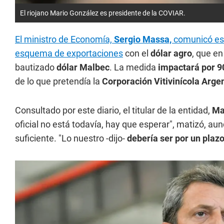
El riojano Mario González es presidente de la COVIAR.
El ministro de Economía,
Sergio Massa,
comunicó est
esquema de exportaciones
con el
dólar agro
, que e
bautizado
dólar Malbec
. La medida
impactará por 9
de lo que pretendía la
Corporación Vitivinícola Arge
Consultado por este diario, el titular de la entidad,
Ma
oficial no está todavía, hay que esperar", matizó, a
suficiente. "Lo nuestro -dijo-
debería ser por un pla