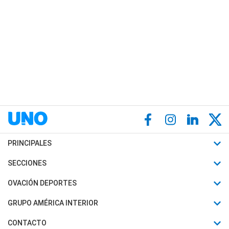
PRINCIPALES
Últimas Noticias
SECCIONES
Política
Horóscopo
OVACIÓN DEPORTES
Sociedad
Motores
Fútbol
GRUPO AMÉRICA INTERIOR
Policiales
Recetas
Mundial
Canal 7 en Vivo
CONTACTO
Judiciales