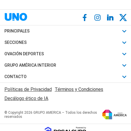
PRINCIPALES
Últimas Noticias
SECCIONES
Política
Horóscopo
OVACIÓN DEPORTES
Sociedad
Motores
Fútbol
GRUPO AMÉRICA INTERIOR
Policiales
Recetas
Mundial
Canal 7 en Vivo
CONTACTO
Judiciales
Trucos caseros
Automovilismo
Radio Nihuil
Acerca de Nosotros
Economia
Políticas de Privacidad
Términos y Condiciones
Series y Películas
Rugby
FM UNA
Contactanos
Decálogo ético de IA
Edictos y Solicitadas
Tenis
Radio Brava
Newsletter
Básquet
© Copyright 2026 GRUPO AMERICA – Todos los derechos
San Juan 8
reservados
Boxeo
Fuera de Juego