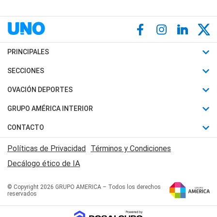
PRINCIPALES
Últimas Noticias
SECCIONES
Política
Horóscopo
OVACIÓN DEPORTES
Sociedad
Motores
Fútbol
GRUPO AMÉRICA INTERIOR
Policiales
Recetas
Mundial
Canal 7 en Vivo
CONTACTO
Judiciales
Trucos caseros
Automovilismo
Radio Nihuil
Acerca de Nosotros
Economia
Políticas de Privacidad
Términos y Condiciones
Series y Películas
Rugby
FM UNA
Contactanos
Decálogo ético de IA
Edictos y Solicitadas
Tenis
Radio Brava
Newsletter
Básquet
© Copyright 2026 GRUPO AMERICA – Todos los derechos
San Juan 8
reservados
Boxeo
Fuera de Juego