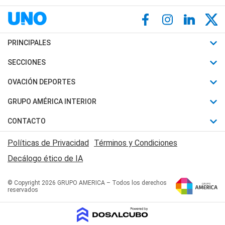
PRINCIPALES
Últimas Noticias
SECCIONES
Política
Horóscopo
OVACIÓN DEPORTES
Sociedad
Motores
Fútbol
GRUPO AMÉRICA INTERIOR
Policiales
Recetas
Mundial
Canal 7 en Vivo
CONTACTO
Judiciales
Trucos caseros
Automovilismo
Radio Nihuil
Acerca de Nosotros
Economia
Políticas de Privacidad
Términos y Condiciones
Series y Películas
Rugby
FM UNA
Contactanos
Decálogo ético de IA
Edictos y Solicitadas
Tenis
Radio Brava
Newsletter
Básquet
© Copyright 2026 GRUPO AMERICA – Todos los derechos
San Juan 8
reservados
Boxeo
Fuera de Juego