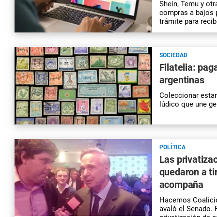
Shein, Temu y otr
compras a bajos 
trámite para reci
SOCIEDAD
Filatelia: pa
argentinas
Coleccionar estam
lúdico que une ge
POLÍTICA
Las privatiza
quedaron a ti
acompaña
Hacemos Coalición
avaló el Senado. 