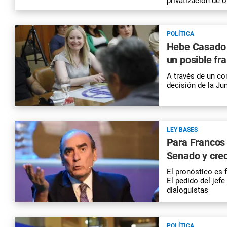
privatización de 
POLÍTICA
Hebe Casado a
un posible fr
A través de un co
decisión de la Ju
LEY BASES
Para Francos 
Senado y crec
El pronóstico es f
El pedido del jef
dialoguistas
POLÍTICA