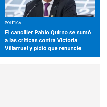
POLÍTICA
El canciller Pablo Quirno se sumó
a las críticas contra Victoria
Villarruel y pidió que renuncie