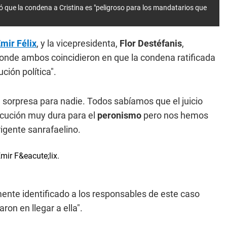
ró que la condena a Cristina es "peligroso para los mandatarios que
mir Félix
, y la vicepresidenta,
Flor Destéfanis
,
donde ambos coincidieron en que la condena ratificada
ción política".
e sorpresa para nadie. Todos sabíamos que el juicio
ecución muy dura para el
peronismo
pero nos hemos
igente sanrafaelino.
ente identificado a los responsables de este caso
ron en llegar a ella".