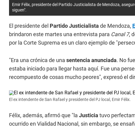
Emir Félix, presidente del Partido Justicialista de Mendoza, asegu
siguen".
El presidente del
Partido Justicialista
de Mendoza,
E
brindaron este martes una entrevista para
Canal 7
, 
por la Corte Suprema es un claro ejemplo de "persecu
"Era una crónica de una
sentencia anunciada
. No fu
estaba iniciado para llegar hasta aquí. Fue una pers
recompuesto de cosas mucho peores", expresó el dir
El ex intendente de San Rafael y presidente del PJ local, Emir Félix.
Félix, además, afirmó que "la
Justicia
tuvo perfectam
ocurrido en Vialidad Nacional, sin embargo, se ensaña