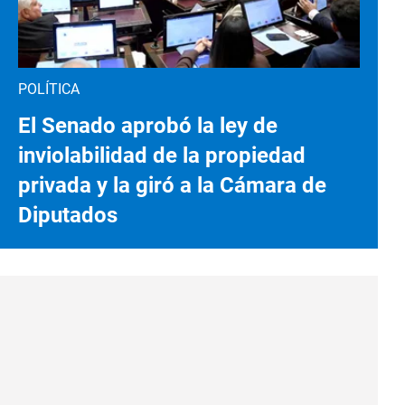
POLÍTICA
El Senado aprobó la ley de
inviolabilidad de la propiedad
privada y la giró a la Cámara de
Diputados