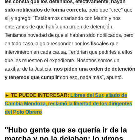
les consta que los detenidos, efectivamente, hayan
sido notificados de forma correcta,
pero que "cree" que
sí, y agregó: "Estábamos charlando con Martín y nos
enteramos de que había una orden de detención.
Teníamos novedad de que sí habían sido notificados, pero
en todo caso, algo a responder por los
fiscales
que
intervinieron en cada causa. Tendrían que pedirles a ellos
que les muestren el expediente. Nosotros somos un
auxiliar de la Justicia,
nos piden una orden de detención
y tenemos que cumplir
con eso, nada más", apuntó.
► TE PUEDE INTERESAR:
Libres del Sur, aliado de
Cambia Mendoza, reclamó la libertad de los dirigentes
del Polo Obrero
"Hubo gente que se quería ir de la
marcha y no la dejaban; lo vimos