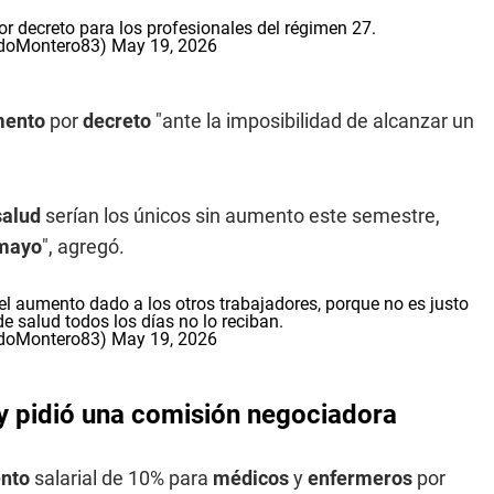
r decreto para los profesionales del régimen 27.
odoMontero83)
May 19, 2026
mento
por
decreto
"ante la imposibilidad de alcanzar un
salud
serían los únicos sin aumento este semestre,
mayo
", agregó.
el aumento dado a los otros trabajadores, porque no es justo
e salud todos los días no lo reciban.
odoMontero83)
May 19, 2026
y pidió una comisión negociadora
nto
salarial de 10% para
médicos
y
enfermeros
por