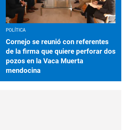
POLÍTICA
Cornejo se reunió con referentes
de la firma que quiere perforar dos
pozos en la Vaca Muerta
mendocina