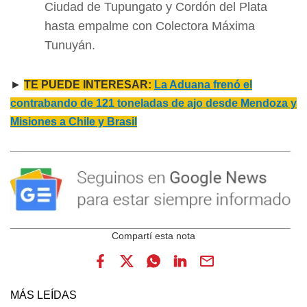
Ciudad de Tupungato y Cordón del Plata
hasta empalme con Colectora Máxima
Tunuyán.
►
TE PUEDE INTERESAR:
La Aduana frenó el
contrabando de 121 toneladas de ajo desde Mendoza y
Misiones a Chile y Brasil
MÁS LEÍDAS