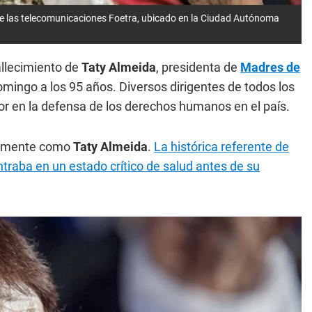
o de las telecomunicaciones Foetra, ubicado en la Ciudad Autónoma
fallecimiento de
Taty Almeida
, presidenta de
Madres de
mingo a los 95 años. Diversos dirigentes de todos los
bor en la defensa de los derechos humanos en el país.
ialmente como
Taty Almeida
.
La histórica referente de
raba en un estado crítico de salud antes de su