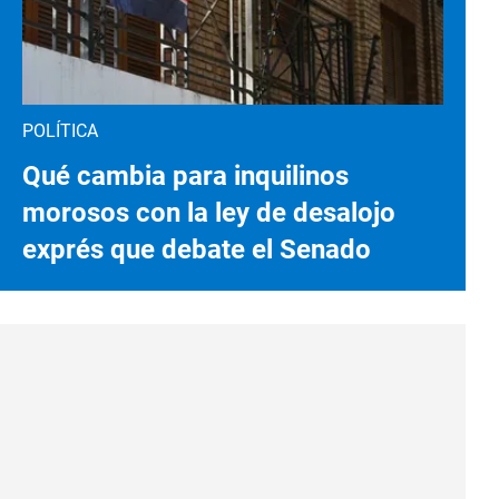
POLÍTICA
Qué cambia para inquilinos
morosos con la ley de desalojo
exprés que debate el Senado