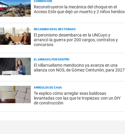
CONMOCIÓN
Reconstruyeron la mecánica del choque en el
Acceso Este que dejó un muerto y 2 niños heridos
RECAMBIO EN EL RECTORADO
El peronismo desembarca en la UNCuyo y
arrancó la guerra por 200 cargos, contratos y
concursos
EL ARMADO, POR DENTRO
El villarruelismo mendocino ya avanza en una
alianza con NOS, de Gómez Centurión, para 2027
ARREGLOS DE CASA
Te explico cómo arreglar esas baldosas
levantadas con las que te tropiezas: con un DIY
de construcción