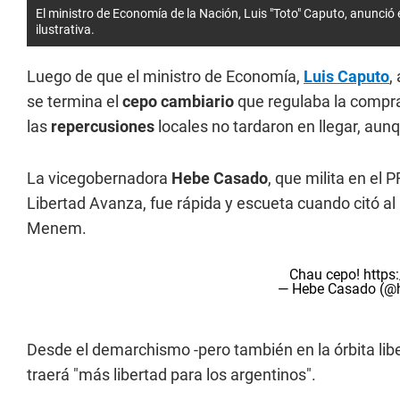
El ministro de Economía de la Nación, Luis "Toto" Caputo, anunció e
ilustrativa.
Luego de que el ministro de Economía,
Luis Caputo
,
se termina el
cepo cambiario
que regulaba la compra
las
repercusiones
locales no tardaron en llegar, aun
La vicegobernadora
Hebe Casado
, que milita en el
Libertad Avanza, fue rápida y escueta cuando citó a
Menem.
Chau cepo!
https
— Hebe Casado (@h
Desde el demarchismo -pero también en la órbita libe
traerá "más libertad para los argentinos".