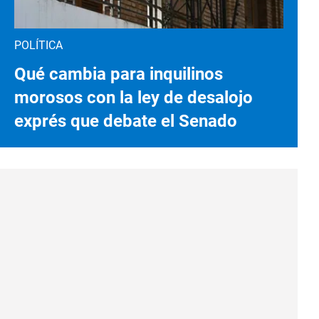
POLÍTICA
Qué cambia para inquilinos
morosos con la ley de desalojo
exprés que debate el Senado