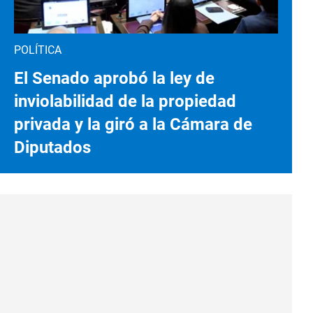
POLÍTICA
El Senado aprobó la ley de
inviolabilidad de la propiedad
privada y la giró a la Cámara de
Diputados