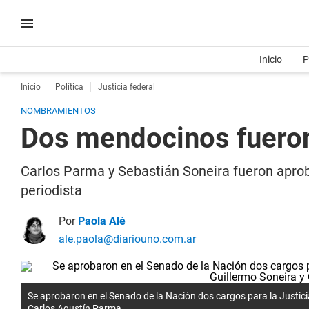
Inicio
P
Inicio
Política
Justicia federal
NOMBRAMIENTOS
Dos mendocinos fueron 
Carlos Parma y Sebastián Soneira fueron aprob
periodista
Por
Paola Alé
ale.paola@diariouno.com.ar
Se aprobaron en el Senado de la Nación dos cargos para la Justic
Carlos Agustín Parma.