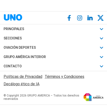
PRINCIPALES
Últimas Noticias
SECCIONES
Política
Horóscopo
OVACIÓN DEPORTES
Sociedad
Motores
Fútbol
GRUPO AMÉRICA INTERIOR
Policiales
Recetas
Mundial
Canal 7 en Vivo
CONTACTO
Judiciales
Trucos caseros
Automovilismo
Radio Nihuil
Acerca de Nosotros
Economia
Políticas de Privacidad
Términos y Condiciones
Series y Películas
Rugby
FM UNA
Contactanos
Decálogo ético de IA
Edictos y Solicitadas
Tenis
Radio Brava
Newsletter
Básquet
© Copyright 2026 GRUPO AMERICA – Todos los derechos
San Juan 8
reservados
Boxeo