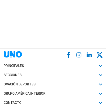
PRINCIPALES
Últimas Noticias
SECCIONES
Política
Horóscopo
OVACIÓN DEPORTES
Sociedad
Motores
Fútbol
GRUPO AMÉRICA INTERIOR
Policiales
Recetas
Mundial
Canal 7 en Vivo
CONTACTO
Judiciales