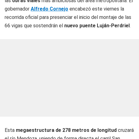
las
obras viales
más ambiciosas del área metropolitana. El
gobernador
Alfredo Cornejo
encabezó este viernes la
recorrida oficial para presenciar el inicio del montaje de las
66 vigas que sostendrán el
nuevo puente Luján-Perdriel
.
Esta
megaestructura de 278 metros de longitud
cruzará
el río Mendoza, uniendo de forma directa el carril San