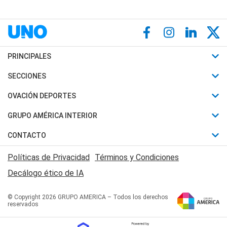
PRINCIPALES
Últimas Noticias
SECCIONES
Política
Horóscopo
OVACIÓN DEPORTES
Sociedad
Motores
Fútbol
GRUPO AMÉRICA INTERIOR
Policiales
Recetas
Mundial
Canal 7 en Vivo
CONTACTO
Judiciales
Trucos caseros
Automovilismo
Radio Nihuil
Acerca de Nosotros
Economia
Políticas de Privacidad
Términos y Condiciones
Series y Películas
Rugby
FM UNA
Contactanos
Decálogo ético de IA
Edictos y Solicitadas
Tenis
Radio Brava
Newsletter
Básquet
© Copyright 2026 GRUPO AMERICA – Todos los derechos
San Juan 8
reservados
Boxeo