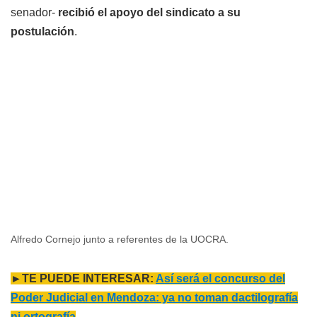
senador-
recibió el apoyo del sindicato a su
postulación
.
Alfredo Cornejo junto a referentes de la UOCRA.
►TE PUEDE INTERESAR:
Así será el concurso del
Poder Judicial en Mendoza: ya no toman dactilografía
ni ortografía