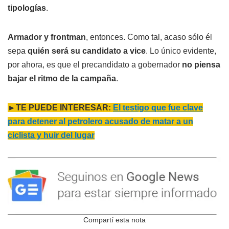
tipologías
.
Armador y frontman
, entonces. Como tal, acaso sólo él
sepa
quién será su candidato a vice
. Lo único evidente,
por ahora, es que el precandidato a gobernador
no piensa
bajar el ritmo de la campaña
.
►TE PUEDE INTERESAR:
El testigo que fue clave
para detener al petrolero acusado de matar a un
ciclista y huir del lugar