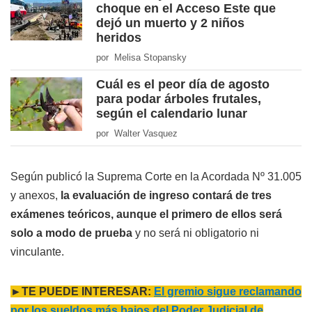
choque en el Acceso Este que
dejó un muerto y 2 niños
heridos
por Melisa Stopansky
Cuál es el peor día de agosto
para podar árboles frutales,
según el calendario lunar
por Walter Vasquez
Según publicó la Suprema Corte en la Acordada Nº 31.005
y anexos,
la evaluación de ingreso contará de tres
exámenes teóricos, aunque el primero de ellos será
solo a modo de prueba
y no será ni obligatorio ni
vinculante.
►TE PUEDE INTERESAR:
El gremio sigue reclamando
por los sueldos más bajos del Poder Judicial de