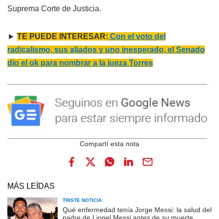
Suprema Corte de Justicia.
►
TE PUEDE INTERESAR:
Con el voto del
radicalismo, sus aliados y uno inesperado, el Senado
dio el ok para nombrar a la jueza Torres
MÁS LEÍDAS
TRISTE NOTICIA
Qué enfermedad tenía Jorge Messi: la salud del
padre de Lionel Messi antes de su muerte