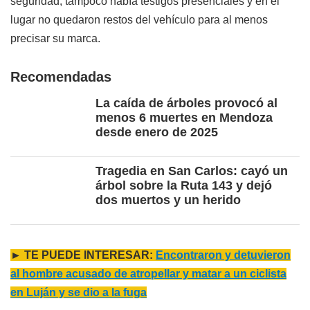
seguridad, tampoco había testigos presenciales y en el
lugar no quedaron restos del vehículo para al menos
precisar su marca.
Recomendadas
La caída de árboles provocó al
menos 6 muertes en Mendoza
desde enero de 2025
Tragedia en San Carlos: cayó un
árbol sobre la Ruta 143 y dejó
dos muertos y un herido
► TE PUEDE INTERESAR:
Encontraron y detuvieron
al hombre acusado de atropellar y matar a un ciclista
en Luján y se dio a la fuga