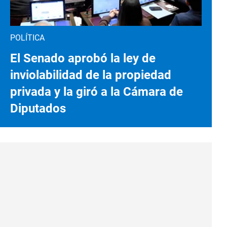
POLÍTICA
El Senado aprobó la ley de
inviolabilidad de la propiedad
privada y la giró a la Cámara de
Diputados