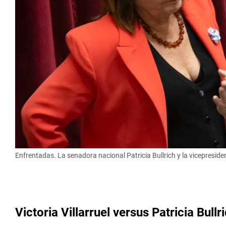
Enfrentadas. La senadora nacional Patricia Bullrich y la vicepresident
Victoria Villarruel versus Patricia Bullr