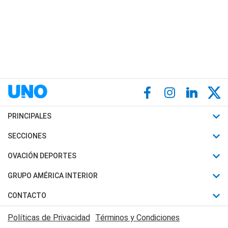
PRINCIPALES
Últimas Noticias
SECCIONES
Política
Horóscopo
OVACIÓN DEPORTES
Sociedad
Motores
Fútbol
GRUPO AMÉRICA INTERIOR
Policiales
Recetas
Mundial
Canal 7 en Vivo
CONTACTO
Judiciales
Trucos caseros
Automovilismo
Radio Nihuil
Acerca de Nosotros
Economia
Políticas de Privacidad
Términos y Condiciones
Series y Películas
Rugby
FM UNA