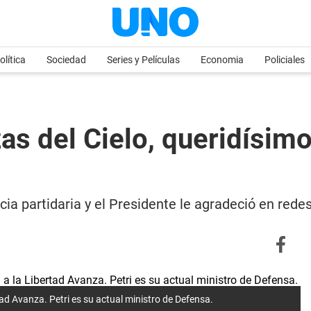
olítica
Sociedad
Series y Películas
Economia
Policiales
as del Cielo, queridísimo
ia partidaria y el Presidente le agradeció en rede
ertad Avanza. Petri es su actual ministro de Defensa.