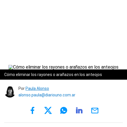
Cómo eliminar los rayones o arañazos en los anteojos
Por
Paula Alonso
alonso.paula@diariouno.com.ar