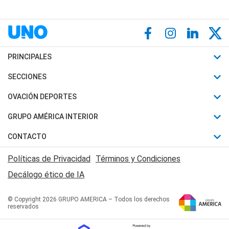
PRINCIPALES
Últimas Noticias
SECCIONES
Política
Horóscopo
OVACIÓN DEPORTES
Sociedad
Motores
Fútbol
GRUPO AMÉRICA INTERIOR
Policiales
Recetas
Mundial
Canal 7 en Vivo
CONTACTO
Judiciales
Trucos caseros
Automovilismo
Radio Nihuil
Acerca de Nosotros
Economia
Políticas de Privacidad
Términos y Condiciones
Series y Películas
Rugby
FM UNA
Contactanos
Decálogo ético de IA
Edictos y Solicitadas
Tenis
Radio Brava
Newsletter
Básquet
© Copyright 2026 GRUPO AMERICA – Todos los derechos
San Juan 8
reservados
Boxeo