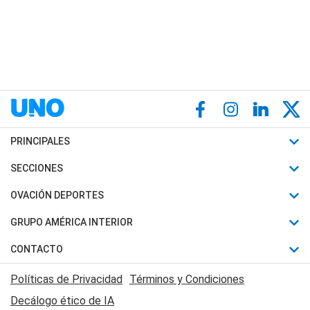
PRINCIPALES
Últimas Noticias
SECCIONES
Política
Horóscopo
OVACIÓN DEPORTES
Sociedad
Motores
Fútbol
GRUPO AMÉRICA INTERIOR
Policiales
Recetas
Mundial
Canal 7 en Vivo
CONTACTO
Judiciales
Trucos caseros
Automovilismo
Radio Nihuil
Acerca de Nosotros
Economia
Políticas de Privacidad
Términos y Condiciones
Series y Películas
Rugby
FM UNA
Contactanos
Decálogo ético de IA
Edictos y Solicitadas