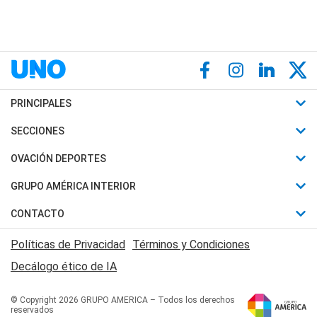
PRINCIPALES
Últimas Noticias
SECCIONES
Política
Horóscopo
OVACIÓN DEPORTES
Sociedad
Motores
Fútbol
GRUPO AMÉRICA INTERIOR
Policiales
Recetas
Mundial
Canal 7 en Vivo
CONTACTO
Judiciales
Trucos caseros
Automovilismo
Radio Nihuil
Acerca de Nosotros
Economia
Políticas de Privacidad
Términos y Condiciones
Series y Películas
Rugby
FM UNA
Contactanos
Decálogo ético de IA
Edictos y Solicitadas
Tenis
Radio Brava
Newsletter
Básquet
© Copyright 2026 GRUPO AMERICA – Todos los derechos
San Juan 8
reservados