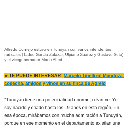
Alfredo Cornejo estuvo en Tunuyán con varios intendentes
radicales (Tadeo García Zalazar, Ulpiano Suarez y Gustavo Soto)
y el vicegobernador Mario Abed.
►TE PUEDE INTERESAR:
Marcelo
Tinelli en Mendoza:
cosecha, amigos y vinos en su finca de Agrelo
"Tunuyán tiene una potencialidad enorme, créanme. Yo
soy nacido y criado hasta los 19 años en esta región. En
esa época, mirábamos con mucha admiración a Tunuyán,
porque en ese momento en el departamento existían una