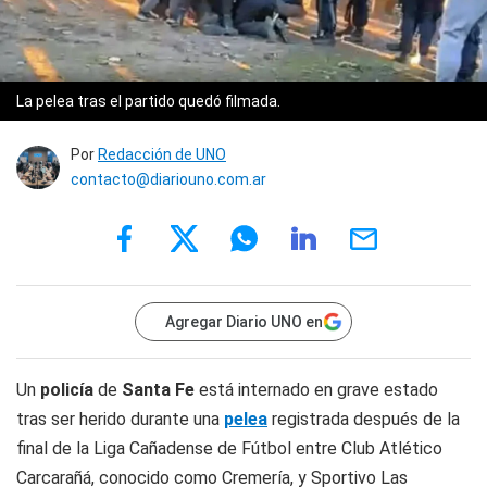
La pelea tras el partido quedó filmada.
Por
Redacción de UNO
contacto@diariouno.com.ar
Agregar Diario UNO en
Un
policía
de
Santa Fe
está internado en grave estado
tras ser herido durante una
pelea
registrada después de la
final de la Liga Cañadense de Fútbol entre Club Atlético
Carcarañá, conocido como Cremería, y Sportivo Las