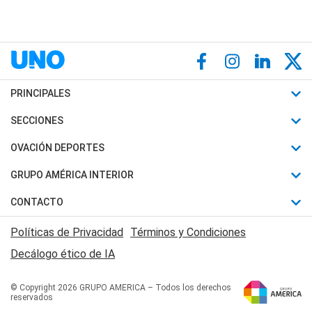
PRINCIPALES
Últimas Noticias
SECCIONES
Política
Horóscopo
OVACIÓN DEPORTES
Sociedad
Motores
Fútbol
GRUPO AMÉRICA INTERIOR
Policiales
Recetas
Mundial
Canal 7 en Vivo
CONTACTO
Judiciales
Trucos caseros
Automovilismo
Radio Nihuil
Acerca de Nosotros
Economia
Políticas de Privacidad
Términos y Condiciones
Series y Películas
Rugby
FM UNA
Contactanos
Decálogo ético de IA
Edictos y Solicitadas
Tenis
Radio Brava
Newsletter
Básquet
© Copyright 2026 GRUPO AMERICA – Todos los derechos
San Juan 8
reservados
Boxeo