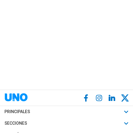
PRINCIPALES
Últimas Noticias
SECCIONES
Política