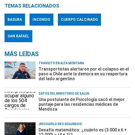
TEMAS RELACIONADOS
BASURA
INCENDIO
CUERPO CALCINADO
SAN RAFAEL
MÁS LEÍDAS
TRÁNSITO EN ALTA MONTAÑA
Transportistas alertaron por el colapso en el
paso a Chile ante la demora en su reapertura
del lado argentino
DATOS DEL MINISTERIO DE SALUD
Una postulante de Psicología sacó el mejor
puntaje para las residencias médicas de
Mendoza
¡RESOLVELO EN 5 SEGUNDOS!
Desafío matemático: ¿cuánto es (3.000 x 6 +
12.000) ÷ (4 + 1)?