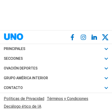
PRINCIPALES
Últimas Noticias
SECCIONES
Política
Horóscopo
OVACIÓN DEPORTES
Sociedad
Motores
Fútbol
GRUPO AMÉRICA INTERIOR
Policiales
Recetas
Mundial
Canal 7 en Vivo
CONTACTO
Judiciales
Trucos caseros
Automovilismo
Radio Nihuil
Acerca de Nosotros
Economia
Políticas de Privacidad
Términos y Condiciones
Series y Películas
Rugby
FM UNA
Contactanos
Decálogo ético de IA
Edictos y Solicitadas
Tenis
Radio Brava