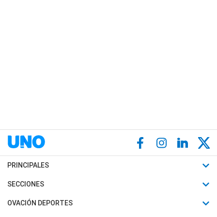
PRINCIPALES
Últimas Noticias
SECCIONES
Política
Horóscopo
OVACIÓN DEPORTES
Sociedad