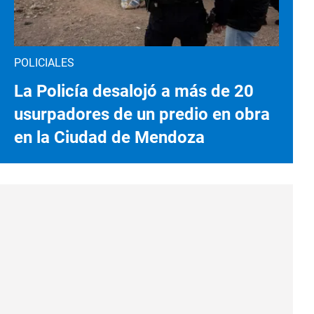
POLICIALES
La Policía desalojó a más de 20
usurpadores de un predio en obra
en la Ciudad de Mendoza