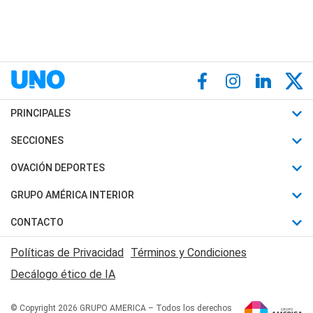
PRINCIPALES
Últimas Noticias
SECCIONES
Política
Horóscopo
OVACIÓN DEPORTES
Sociedad
Motores
Fútbol
GRUPO AMÉRICA INTERIOR
Policiales
Recetas
Mundial
Canal 7 en Vivo
CONTACTO
Judiciales
Trucos caseros
Automovilismo
Radio Nihuil
Acerca de Nosotros
Economia
Políticas de Privacidad
Términos y Condiciones
Series y Películas
Rugby
FM UNA
Contactanos
Decálogo ético de IA
Edictos y Solicitadas
Tenis
Radio Brava
Newsletter
Básquet
© Copyright 2026 GRUPO AMERICA – Todos los derechos
San Juan 8