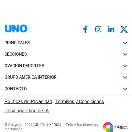
PRINCIPALES
Últimas Noticias
SECCIONES
Política
Horóscopo
OVACIÓN DEPORTES
Sociedad
Motores
Fútbol
GRUPO AMÉRICA INTERIOR
Policiales
Recetas
Mundial
Canal 7 en Vivo
CONTACTO
Judiciales
Trucos caseros
Automovilismo
Radio Nihuil
Acerca de Nosotros
Economia
Políticas de Privacidad
Términos y Condiciones
Series y Películas
Rugby
FM UNA
Contactanos
Decálogo ético de IA
Edictos y Solicitadas
Tenis
Radio Brava
Newsletter
Básquet
© Copyright 2026 GRUPO AMERICA – Todos los derechos
San Juan 8
reservados