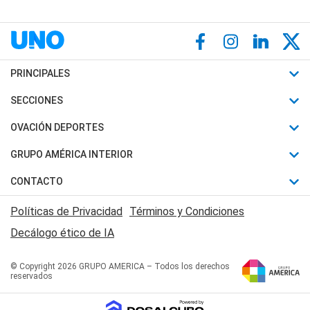
PRINCIPALES
Últimas Noticias
SECCIONES
Política
Horóscopo
OVACIÓN DEPORTES
Sociedad
Motores
Fútbol
GRUPO AMÉRICA INTERIOR
Policiales
Recetas
Mundial
Canal 7 en Vivo
CONTACTO
Judiciales
Trucos caseros
Automovilismo
Radio Nihuil
Acerca de Nosotros
Economia
Políticas de Privacidad
Términos y Condiciones
Series y Películas
Rugby
FM UNA
Contactanos
Decálogo ético de IA
Edictos y Solicitadas
Tenis
Radio Brava
Newsletter
Básquet
© Copyright 2026 GRUPO AMERICA – Todos los derechos
San Juan 8
reservados
Boxeo
Fuera de Juego