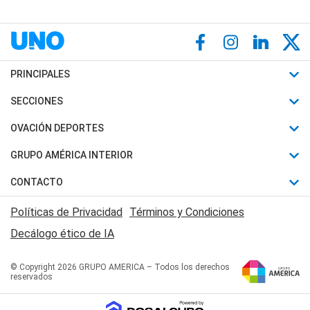
PRINCIPALES
Últimas Noticias
SECCIONES
Política
Horóscopo
OVACIÓN DEPORTES
Sociedad
Motores
Fútbol
GRUPO AMÉRICA INTERIOR
Policiales
Recetas
Mundial
Canal 7 en Vivo
CONTACTO
Judiciales
Trucos caseros
Automovilismo
Radio Nihuil
Acerca de Nosotros
Economia
Políticas de Privacidad
Términos y Condiciones
Series y Películas
Rugby
FM UNA
Contactanos
Decálogo ético de IA
Edictos y Solicitadas
Tenis
Radio Brava
Newsletter
Básquet
© Copyright 2026 GRUPO AMERICA – Todos los derechos
San Juan 8
reservados
Boxeo
Fuera de Juego