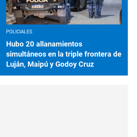
POLICIALES
Hubo 20 allanamientos
simultáneos en la triple frontera de
Luján, Maipú y Godoy Cruz