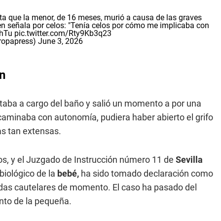
ata que la menor, de 16 meses, murió a causa de las graves
en señala por celos: "Tenía celos por cómo me implicaba con
KhTu
pic.twitter.com/Rty9Kb3q23
ropapress)
June 3, 2026
en
estaba a cargo del baño y salió un momento a por una
 caminaba con autonomía, pudiera haber abierto el grifo
as tan extensas.
os, y el Juzgado de Instrucción número 11 de
Sevilla
biológico de la
bebé,
ha sido tomado declaración como
das cautelares de momento. El caso ha pasado del
ento de la pequeña.