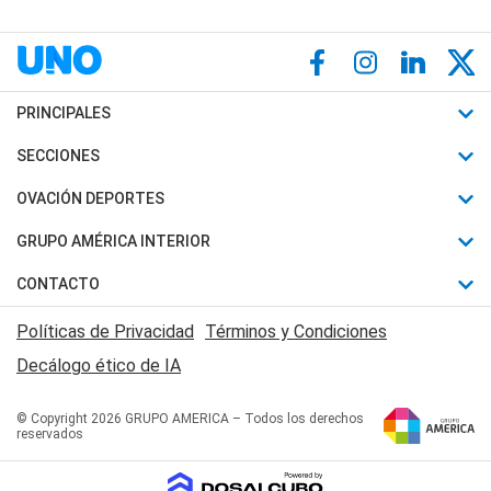
PRINCIPALES
Últimas Noticias
SECCIONES
Política
Horóscopo
OVACIÓN DEPORTES
Sociedad
Motores
Fútbol
GRUPO AMÉRICA INTERIOR
Policiales
Recetas
Mundial
Canal 7 en Vivo
CONTACTO
Judiciales
Trucos caseros
Automovilismo
Radio Nihuil
Acerca de Nosotros
Economia
Políticas de Privacidad
Términos y Condiciones
Series y Películas
Rugby
FM UNA
Contactanos
Decálogo ético de IA
Edictos y Solicitadas
Tenis
Radio Brava
Newsletter
Básquet
© Copyright 2026 GRUPO AMERICA – Todos los derechos
San Juan 8
reservados
Boxeo
Fuera de Juego