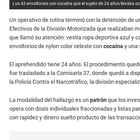
Los 43 envoltorios con cocaína que el sujeto de 24 años llevaba oc
Un operativo de rutina terminó con la detención de un
Efectivos de la División Motorizada que realizaban m
que llamó su atención: vestía ropa deportiva azul y
envoltorios de nylon color celeste con
cocaína
y una 
El aprehendido tiene 24 años. El procedimiento quedó
fue trasladado a la Comisaría 37, donde quedó a dispo
la Policía Contra el Narcotráfico, la división especial
La modalidad del hallazgo es un
patrón
que los inves
opera con dosis individuales fraccionadas y listas p
con rapidez y dinero suelto producto de las transacci