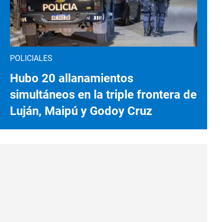
POLICIALES
Hubo 20 allanamientos
simultáneos en la triple frontera de
Luján, Maipú y Godoy Cruz