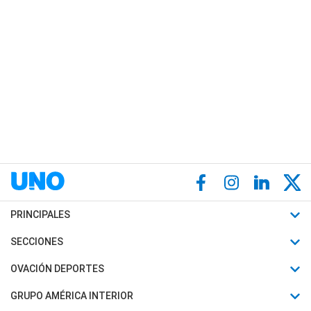
PRINCIPALES
Últimas Noticias
SECCIONES
Política
Horóscopo
OVACIÓN DEPORTES
Sociedad
Motores
Fútbol
GRUPO AMÉRICA INTERIOR
Policiales