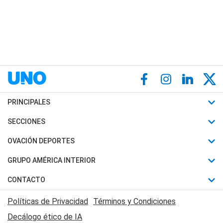
PRINCIPALES
Últimas Noticias
SECCIONES
Política
Horóscopo
OVACIÓN DEPORTES
Sociedad
Motores
Fútbol
GRUPO AMÉRICA INTERIOR
Policiales
Recetas
Mundial
Canal 7 en Vivo
CONTACTO
Judiciales
Trucos caseros
Automovilismo
Radio Nihuil
Acerca de Nosotros
Economia
Políticas de Privacidad
Términos y Condiciones
Series y Películas
Rugby
FM UNA
Contactanos
Decálogo ético de IA
Edictos y Solicitadas