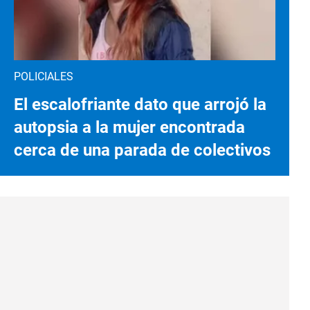
POLICIALES
El escalofriante dato que arrojó la
autopsia a la mujer encontrada
cerca de una parada de colectivos