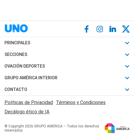
PRINCIPALES
Últimas Noticias
SECCIONES
Política
Horóscopo
OVACIÓN DEPORTES
Sociedad
Motores
Fútbol
GRUPO AMÉRICA INTERIOR
Policiales
Recetas
Mundial
Canal 7 en Vivo
CONTACTO
Judiciales
Trucos caseros
Automovilismo
Radio Nihuil
Acerca de Nosotros
Economia
Políticas de Privacidad
Términos y Condiciones
Series y Películas
Rugby
FM UNA
Contactanos
Decálogo ético de IA
Edictos y Solicitadas
Tenis
Radio Brava
Newsletter
Básquet
© Copyright 2026 GRUPO AMERICA – Todos los derechos
San Juan 8
reservados