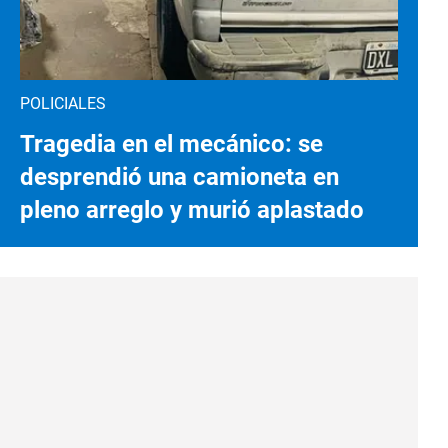
POLICIALES
Tragedia en el mecánico: se
desprendió una camioneta en
pleno arreglo y murió aplastado