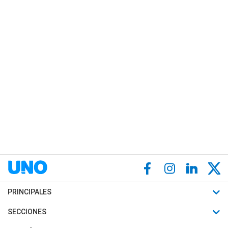
PRINCIPALES
Últimas Noticias
SECCIONES
Política