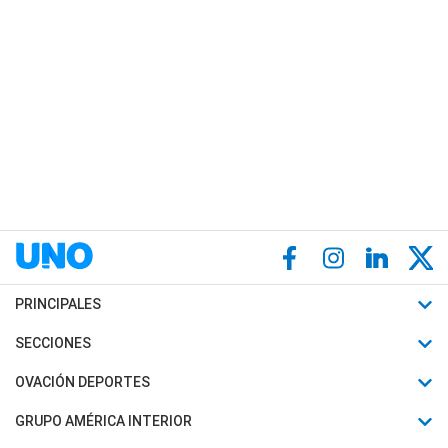
PRINCIPALES
Últimas Noticias
SECCIONES
Política
Horóscopo
OVACIÓN DEPORTES
Sociedad
Motores
Fútbol
GRUPO AMÉRICA INTERIOR
Policiales
Recetas